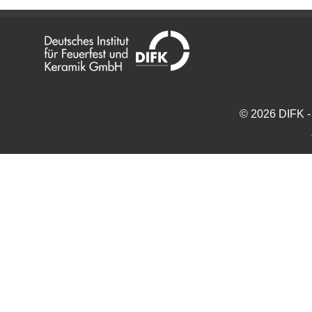
©
2026
DIFK -