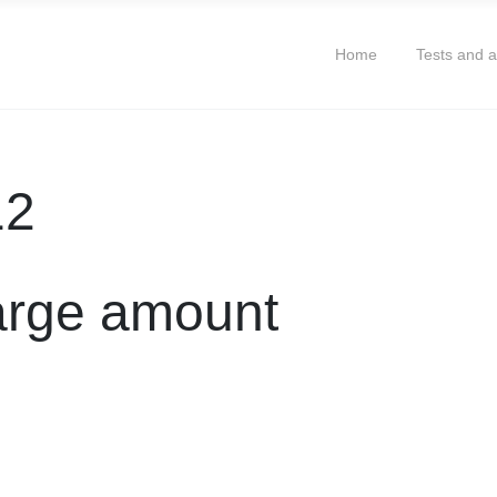
Home
Tests and 
12
large amount