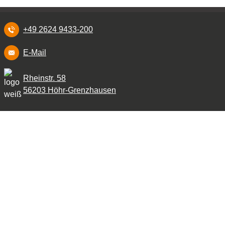
+49 2624 9433-200
E-Mail
Rheinstr. 58
56203 Höhr-Grenzhausen