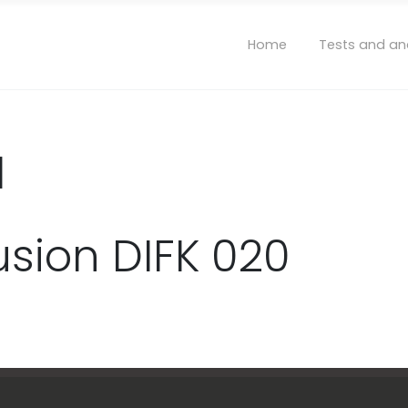
Home
Tests and an
1
usion DIFK 020